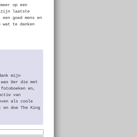
 meer op een
 zijn laatste
s een goed mens en
m wat te danken
dank mijn
 was Ger die met
 fotoboeken en,
uctie van
even als coole
t en doe The King