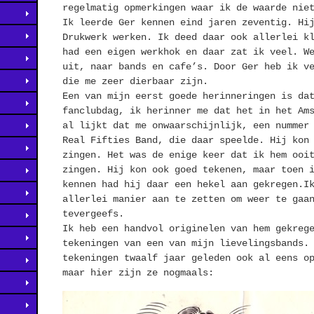
regelmatig opmerkingen waar ik de waarde nie
Ik leerde Ger kennen eind jaren zeventig. Hi
Drukwerk werken. Ik deed daar ook allerlei k
had een eigen werkhok en daar zat ik veel. W
uit, naar bands en cafe’s. Door Ger heb ik v
die me zeer dierbaar zijn.
Een van mijn eerst goede herinneringen is da
fanclubdag, ik herinner me dat het in het Am
al lijkt dat me onwaarschijnlijk, een nummer
Real Fifties Band, die daar speelde. Hij kon
zingen. Het was de enige keer dat ik hem ooi
zingen. Hij kon ook goed tekenen, maar toen 
kennen had hij daar een hekel aan gekregen.I
allerlei manier aan te zetten om weer te gaa
tevergeefs.
Ik heb een handvol originelen van hem gekreg
tekeningen van een van mijn lievelingsbands.
tekeningen twaalf jaar geleden ook al eens o
maar hier zijn ze nogmaals: