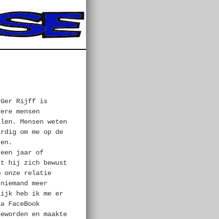
 Ger Rijff is
dere mensen
llen. Mensen weten
ardig om me op de
sen.
 een jaar of
at hij zich bewust
m onze relatie
 niemand meer
lijk heb ik me er
ia FaceBook
geworden en maakte