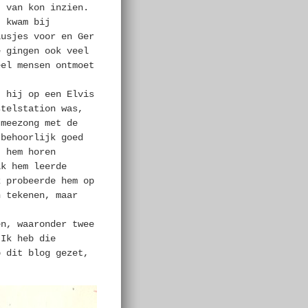
t van kon inzien.
j kwam bij
lusjes voor en Ger
e gingen ook veel
eel mensen ontmoet
t hij op een Elvis
stelstation was,
 meezong met de
 behoorlijk goed
t hem horen
ik hem leerde
k probeerde hem op
n tekenen, maar
en, waaronder twee
 Ik heb die
p dit blog gezet,