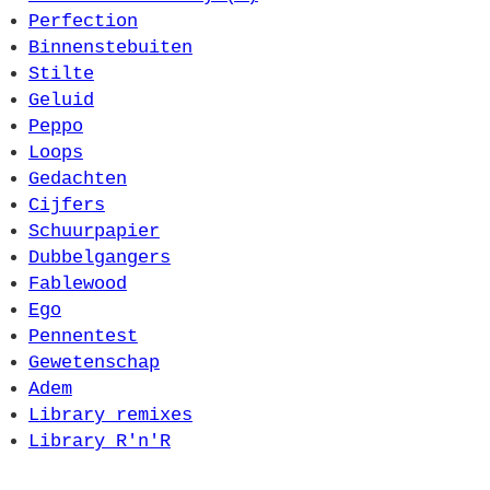
Perfection
Binnenstebuiten
Stilte
Geluid
Peppo
Loops
Gedachten
Cijfers
Schuurpapier
Dubbelgangers
Fablewood
Ego
Pennentest
Gewetenschap
Adem
Library remixes
Library R'n'R