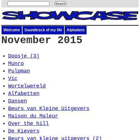
Welcome
Soundtrack of my life
Alphabets
November 2015
Doosje (3)
Munro
Pulpman
Vic
Wortelwereld
Alfabetten
Dansen
Beurs van Kleine Uitgevers
Maison du Maleur
Over the hill
De Kievers
Beurs van kleine uitgevers (2)