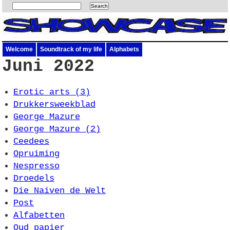
Welcome
Soundtrack of my life
Alphabets
Juni 2022
Erotic arts (3)
Drukkersweekblad
George Mazure
George Mazure (2)
Ceedees
Opruiming
Nespresso
Droedels
Die Naiven de Welt
Post
Alfabetten
Oud papier