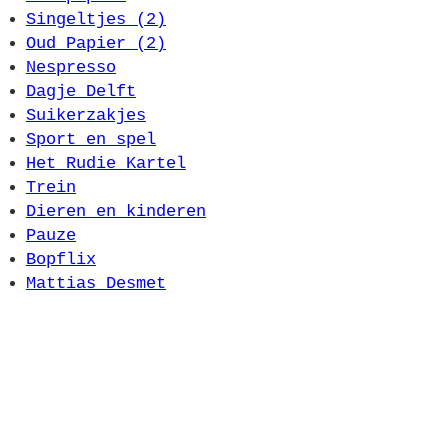
Singeltjes (2)
Oud Papier (2)
Nespresso
Dagje Delft
Suikerzakjes
Sport en spel
Het Rudie Kartel
Trein
Dieren en kinderen
Pauze
Bopflix
Mattias Desmet