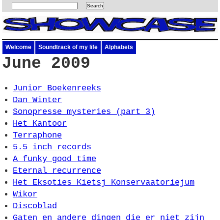
Welcome
Soundtrack of my life
Alphabets
June 2009
Junior Boekenreeks
Dan Winter
Sonopresse mysteries (part 3)
Het Kantoor
Terraphone
5.5 inch records
A funky good time
Eternal recurrence
Het Eksoties Kietsj Konservaatoriejum
Wikor
Discoblad
Gaten en andere dingen die er niet zijn