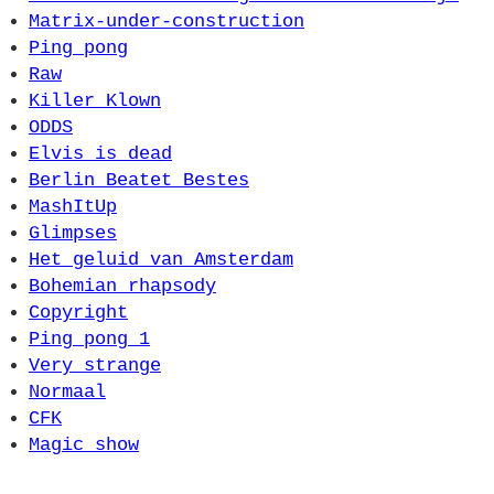
Matrix-under-construction
Ping pong
Raw
Killer Klown
ODDS
Elvis is dead
Berlin Beatet Bestes
MashItUp
Glimpses
Het geluid van Amsterdam
Bohemian rhapsody
Copyright
Ping pong 1
Very strange
Normaal
CFK
Magic show