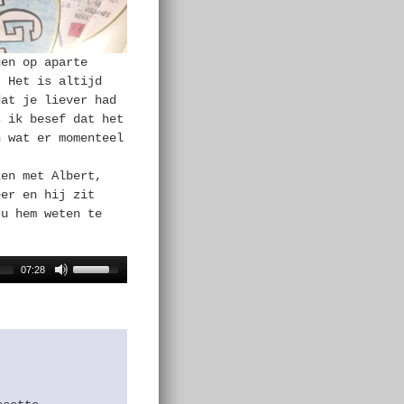
gen op aparte
. Het is altijd
dat je liever had
s ik besef dat het
n wat er momenteel
ken met Albert,
eer en hij zit
 u hem weten te
07:28