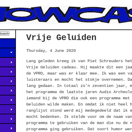
Vrije Geluiden
Thursday, 4 June 2020
Lang geleden kreeg ik van Piet Schreuders he
Vrije Geluiden cadeau. Hij maakte dit een ja
de
VPRO
, maar was er klaar mee. Ik was een v
luisteraars en mocht het stokje overnemen. D
lang gedaan. In totaal zo’n zeventien jaar, 
het programma de laatste jaren Audio Archeol
iemand bij de
VPRO
die ook een programma met 
Geluiden wilde maken. En omdat ik niet heel 
ranglijst stond werd mij medegedeeld dat ik 
mocht bedenken. Ik stelde voor om de naam va
programma te gebruiken van de man die nu de 
programma ging gebruiken. Dat soort humor we