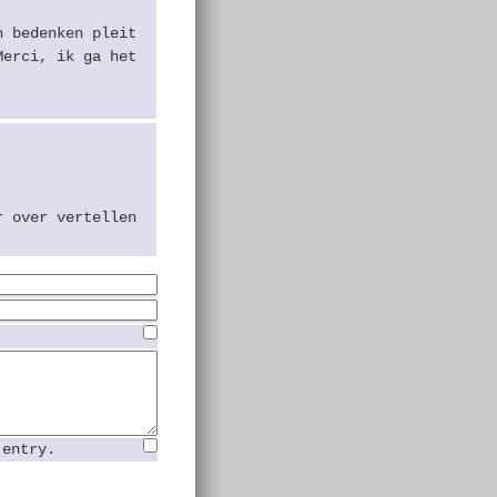
n bedenken pleit
Merci, ik ga het
r over vertellen
 entry.