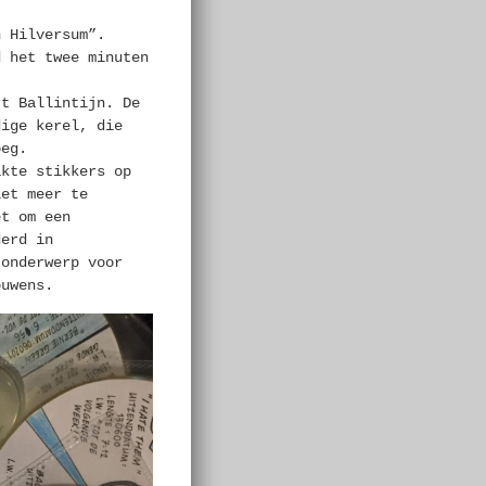
n Hilversum”.
d het twee minuten
rt Ballintijn. De
dige kerel, die
oeg.
akte stikkers op
iet meer te
et om een
derd in
 onderwerp voor
ouwens.