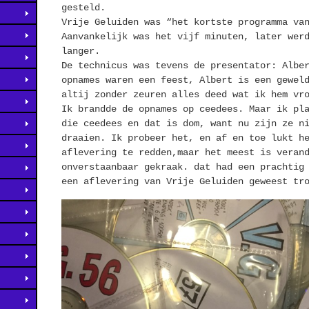
gesteld.
Vrije Geluiden was “het kortste programma va
Aanvankelijk was het vijf minuten, later wer
langer.
De technicus was tevens de presentator: Albe
opnames waren een feest, Albert is een gewel
altij zonder zeuren alles deed wat ik hem vr
Ik brandde de opnames op ceedees. Maar ik pl
die ceedees en dat is dom, want nu zijn ze n
draaien. Ik probeer het, en af en toe lukt h
aflevering te redden,maar het meest is veran
onverstaanbaar gekraak. dat had een prachtig
een aflevering van Vrije Geluiden geweest tr