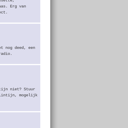
ssette,
aas. Erg van
ect.
et nog deed, een
radio.
tijn niet? Stuur
lintijn, mogelijk