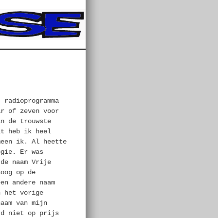
t radioprogramma
ar of zeven voor
an de trouwste
at heb ik heel
meen ik. Al heette
ogie. Er was
de naam Vrije
hoog op de
een andere naam
n het vorige
naam van mijn
rd niet op prijs