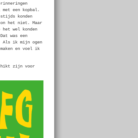
erinneringen
l met een kopbal.
estijds konden
kon het niet. Maar
e het wel konden
 Dat was een
. Als ik mijn ogen
 maken en voel ik
chikt zijn voor