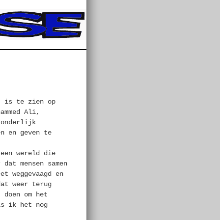
j is te zien op
hammed Ali,
zonderlijk
en en geven te
 een wereld die
r dat mensen samen
eet weggevaagd en
dat weer terug
t doen om het
ls ik het nog