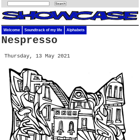
Welcome
Soundtrack of my life
Alphabets
Nespresso
Thursday, 13 May 2021