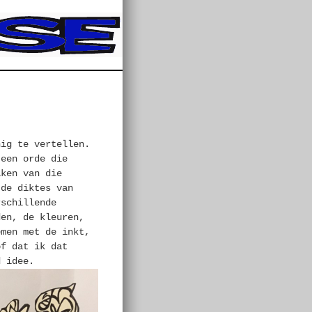
nig te vertellen.
 een orde die
aken van die
 de diktes van
rschillende
den, de kleuren,
emen met de inkt,
of dat ik dat
d idee.