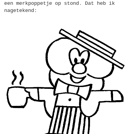
een merkpoppetje op stond. Dat heb ik
nagetekend: