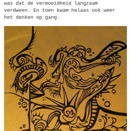
was dat de vermoeidheid langzaam
verdween. En toen kwam helaas ook weer
het denken op gang.