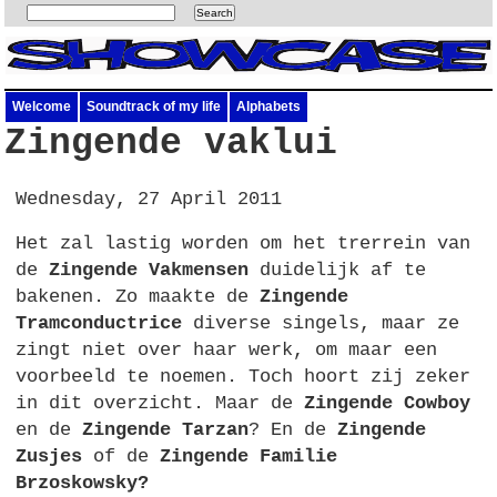
Welcome
Soundtrack of my life
Alphabets
Zingende vaklui
Wednesday, 27 April 2011
Het zal lastig worden om het trerrein van
de
Zingende Vakmensen
duidelijk af te
bakenen. Zo maakte de
Zingende
Tramconductrice
diverse singels, maar ze
zingt niet over haar werk, om maar een
voorbeeld te noemen. Toch hoort zij zeker
in dit overzicht. Maar de
Zingende Cowboy
en de
Zingende Tarzan
? En de
Zingende
Zusjes
of de
Zingende Familie
Brzoskowsky?