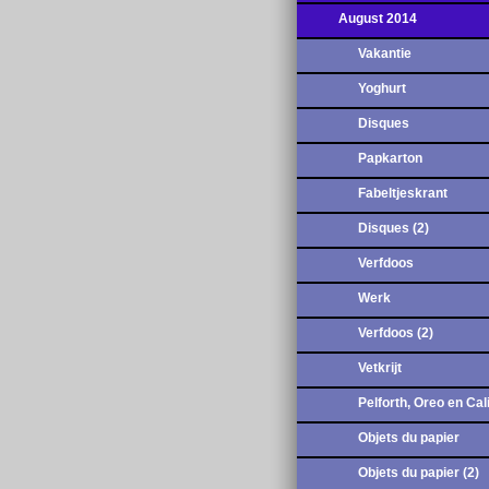
August 2014
Vakantie
Yoghurt
Disques
Papkarton
Fabeltjeskrant
Disques (2)
Verfdoos
Werk
Verfdoos (2)
Vetkrijt
Pelforth, Oreo en Cal
Objets du papier
Objets du papier (2)