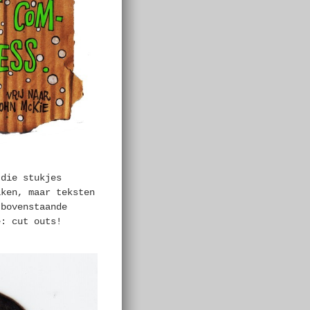
 die stukjes
aken, maar teksten
 bovenstaande
e: cut outs!