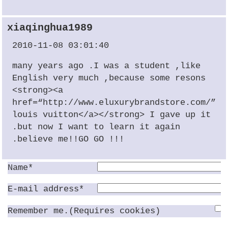
xiaqinghua1989
2010-11-08 03:01:40
many years ago .I was a student ,like
English very much ,because some resons
<strong><a
href=“http://www.eluxurybrandstore.com/”>a
louis vuitton</a></strong> I gave up it
.but now I want to learn it again
.believe me!!GO GO !!!
Name*
E-mail address*
Remember me.(Requires cookies)