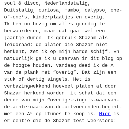
soul & disco, Nederlandstalig,
Duitstalig, curiosa, mambo, calypso, one-
of-one’s, kinderplaatjes en overig.
Ik ben nu bezig om alles grondig te
herwaarderen, maar dat gaat wel een
jaartje duren. Ik gebruik Shazam als
leiddraad: de platen die Shazam niet
herkent, zet ik op mijn harde schijf. En
natuurlijk ga ik u daarvan in dit blog op
de hoogte houden. Vandaag deed ik de A
van de plank met “overig”. Dat zijn een
stuk of dertig singels. Het is
verbazingwekkend hoeveel platen al door
Shazam herkend worden: ik schat dat een
derde van mijn “overige-singels-waarvan-
de-achternaam-van-de-uitvoerenden-begint-
met-een-A” op iTunes te koop is.
Hier
is
er eentje die de Shazam test weerstond: