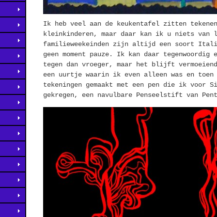
Ik heb veel aan de keukentafel zitten tekene
kleinkinderen, maar daar kan ik u niets van 
familieweekeinden zijn altijd een soort Ital
geen moment pauze. Ik kan daar tegenwoordig 
tegen dan vroeger, maar het blijft vermoeien
een uurtje waarin ik even alleen was en toen
tekeningen gemaakt met een pen die ik voor S
gekregen, een navulbare Penseelstift van Pen