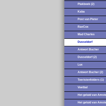
Plakboek (2)
Kaba
Post van Pieter
RaeCox
Mad Charles
Dusseldorf
Antwort Bucher
Dusseldorf (2)
Lux
Antwort Bucher (2)
Toeristenfolders (1)
Voetbal
Het geluid van Amst
Het geluid van Amst