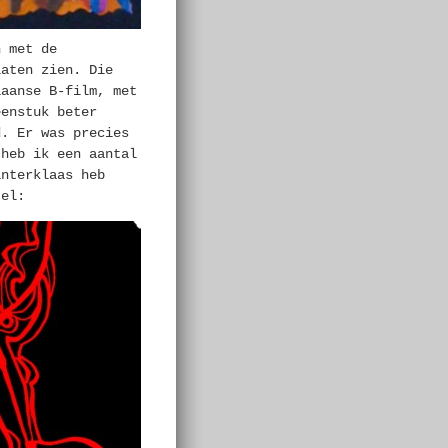
n met de
laten zien. Die
iaanse B-film, met
eenstuk beter
d. Er was precies
 heb ik een aantal
interklaas heb
tel: