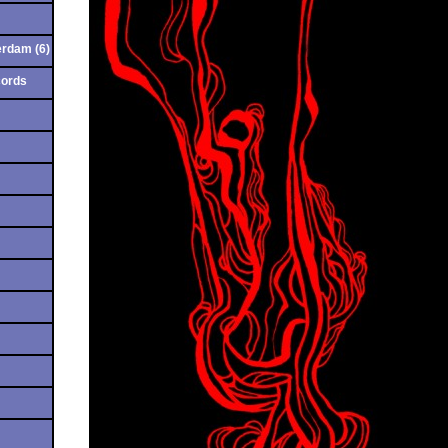
erdam (6)
cords