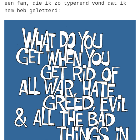
een fan, die ik zo typerend vond dat ik
hem heb geletterd: