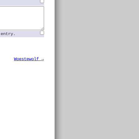
 entry.
Woestewolf →