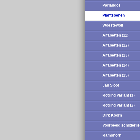
Parlandos
Plantsoenen
Woestewolf
Alfabetten (11)
Alfabetten (12)
Alfabetten (13)
Alfabetten (14)
Alfabetten (15)
Jan Sloot
Rotring Variant (1)
Rotring Variant (2)
Dirk Koorn
Voorbeeld schilderij
Ramshorn