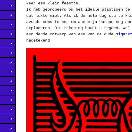
keer een klein feestje.
Ik heb geprobeerd om het ideale plantsoen te
dat lukte niet. Als ik de hele dag sta te kl
avonds soms te moe om aan mijn bureau nog ee
exploderen. Die tekening houdt u tegoed. Wel
een derde ontwerp van een van de oude
sigare
nagetekend: