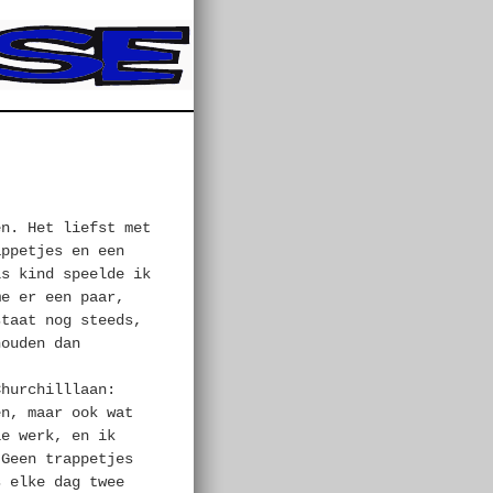
en. Het liefst met
appetjes en een
ls kind speelde ik
me er een paar,
staat nog steeds,
houden dan
Churchilllaan:
en, maar ook wat
ie werk, en ik
 Geen trappetjes
s elke dag twee