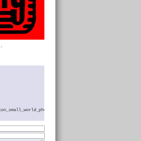
n.
kon_small_world_photomicrogr.html