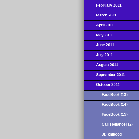
February 2011
March 2011
April 2011
May 2011
June 2011
July 2011
August 2011
September 2011
October 2011
FaceBook (13)
FaceBook (14)
FaceBook (15)
Carl Hollander (2)
3D knipoog