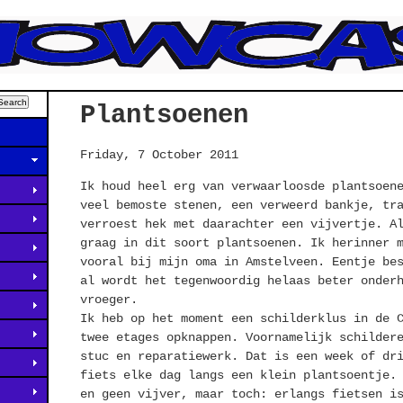
Plantsoenen
Friday, 7 October 2011
Ik houd heel erg van verwaarloosde plantsoen
veel bemoste stenen, een verweerd bankje, tr
verroest hek met daarachter een vijvertje. A
graag in dit soort plantsoenen. Ik herinner 
vooral bij mijn oma in Amstelveen. Eentje be
al wordt het tegenwoordig helaas beter onder
vroeger.
Ik heb op het moment een schilderklus in de 
twee etages opknappen. Voornamelijk schilder
stuc en reparatiewerk. Dat is een week of dr
fiets elke dag langs een klein plantsoentje.
en geen vijver, maar toch: erlangs fietsen i