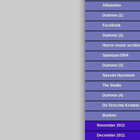
Alfabetten
Dummie (1)
FaceBook
Dummie (2)
Horror music archiv
Spontaan DNA
Dummie (3)
Nassim Haramein
The Studio
Dummie (4)
De Terechte Kronkel
Boeken
November 2011
December 2011