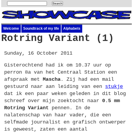
Welcome
Soundtrack of my life
Alphabets
Rotring Variant (1)
Sunday, 16 October 2011
Gisterochtend had ik om 10.37 uur op
perron 8a van het Centraal Station een
afspraak met
Mascha
. Zij had een mail
gestuurd naar aan leiding van een
stukje
dat ik een paar weken geleden in dit blog
schreef over mijn zoektocht naar
0.5 mm
Rotring Variant
pennen. In de
nalatenschap van haar vader, die een
selfmade journalist en grafisch ontwerper
is geweest, zaten een aantal