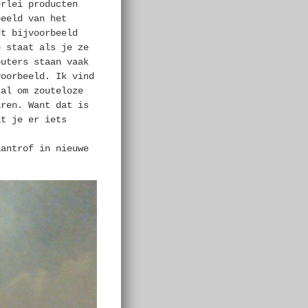
erlei producten
beeld van het
dt bijvoorbeeld
p staat als je ze
puters staan vaak
voorbeeld. Ik vind
tal om zouteloze
aren. Want dat is
at je er iets
aantrof in nieuwe