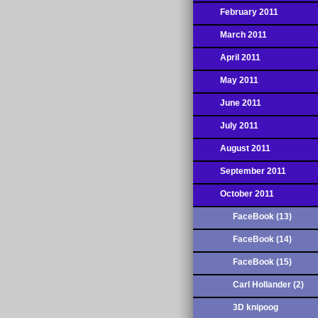
February 2011
March 2011
April 2011
May 2011
June 2011
July 2011
August 2011
September 2011
October 2011
FaceBook (13)
FaceBook (14)
FaceBook (15)
Carl Hollander (2)
3D knipoog