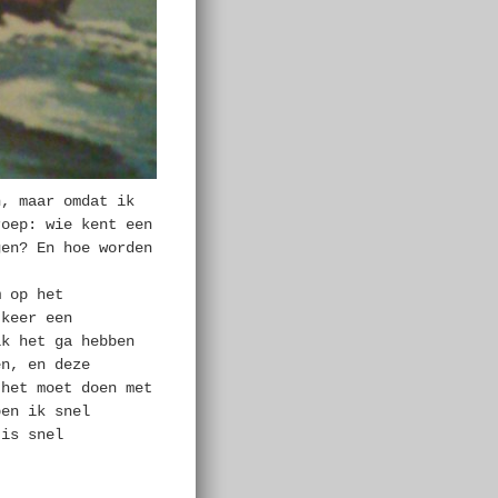
n, maar omdat ik
roep: wie kent een
gen? En hoe worden
m op het
keer een
ik het ga hebben
en, en deze
 het moet doen met
ben ik snel
 is snel