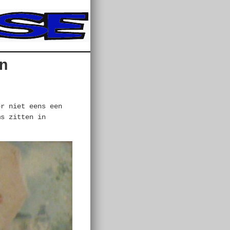
n
er niet eens een
ms zitten in