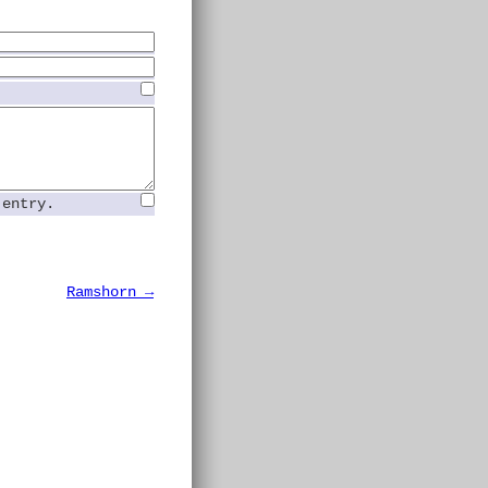
 entry.
Ramshorn →