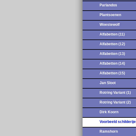
Parlandos
Plantsoenen
Woestewolf
Alfabetten (11)
Alfabetten (12)
Alfabetten (13)
Alfabetten (14)
Alfabetten (15)
Jan Sloot
Rotring Variant (1)
Rotring Variant (2)
Dirk Koorn
Voorbeeld schilderij
Ramshorn