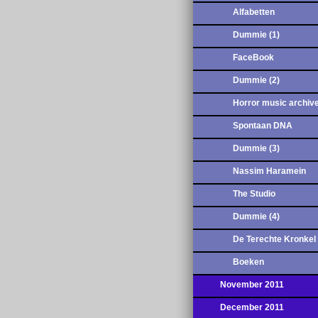
Alfabetten
Dummie (1)
FaceBook
Dummie (2)
Horror music archiv
Spontaan DNA
Dummie (3)
Nassim Haramein
The Studio
Dummie (4)
De Terechte Kronkel
Boeken
November 2011
December 2011